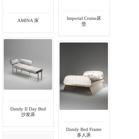
Imperial Cruise床
AMINA 床
垫
Dandy II Day Bed
沙发床
Dandy Bed Frame
多人床