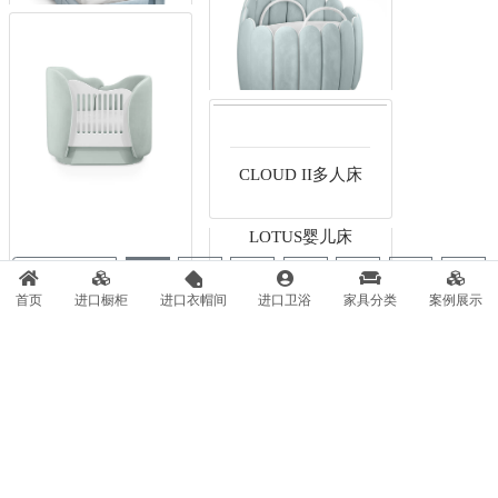
MERIDA单人床
MERIDA CORNER
单人床
LOTUS婴儿床
共1991条
1
2
3
4
5
6
7
CLOUD婴儿床
首页
进口橱柜
进口衣帽间
进口卫浴
家具分类
案例展示
下一页
最末页
CLOUD II多人床