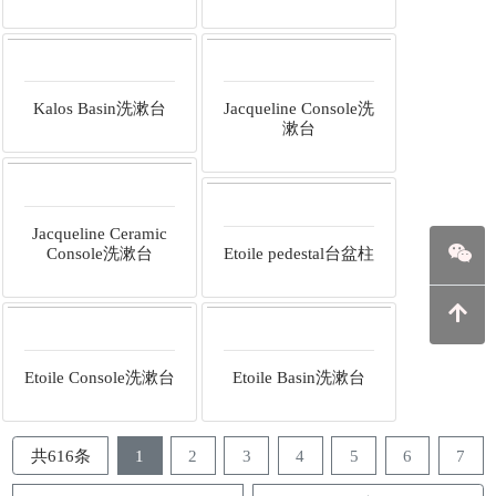
Kalos Basin洗漱台
Jacqueline Console洗
漱台
Jacqueline Ceramic
Console洗漱台
Etoile pedestal台盆柱
Etoile Console洗漱台
Etoile Basin洗漱台
共616条
1
2
3
4
5
6
7