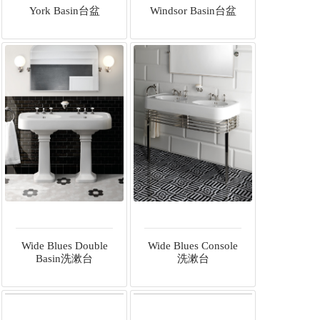
York Basin台盆
Windsor Basin台盆
Wide Blues Double
Wide Blues Console
Basin洗漱台
洗漱台