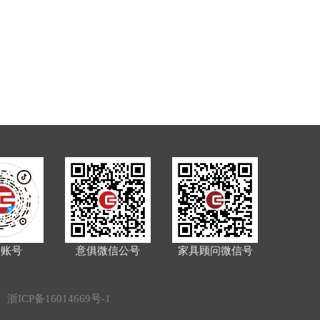
音账号
意俱微信公号
家具顾问微信号
d.
浙ICP备16014669号-1