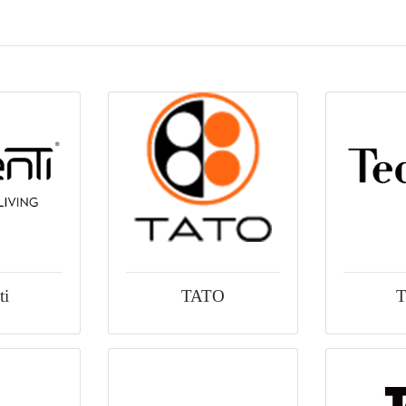
ti
TATO
T