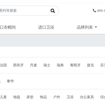
400-
口衣帽间
进口卫浴
品牌列表
法国
西班牙
丹麦
瑞士
瑞典
葡萄牙
捷克
芬
代
奢华
儿童
地毯
床垫
饰品
户外
卫浴
办公家具
综