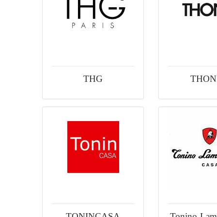
THG
THON
TONINCASA
Tonino-Lam