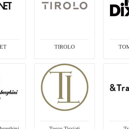
ET
TIROLO
TO
borghini
Tosco Ticciati
Tr