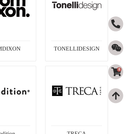
MDIXON
TONELLIDESIGN
0
adition
TRECA