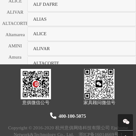
ALICE
ALF DAFRE
ALIVAR
ALIAS
ALTACORTE
ALICE
Altamarea
AMINI
ALIVAR
Amura
ALTACORTE
Andrea Fanfani
Altamarea
ANTONIO
AMINI
LUPI
意俱微信公号
家具顾问微信号
ANTRAX.IT
Amura
APPARATUS
400-100-5075
Andrea Fanfani
ARC LINEA
Copyright © 2016-2020 杭州意俱网络科技有限公司 Ejuhome
Network&Technology Co., Ltd.
浙ICP备16014669号-1